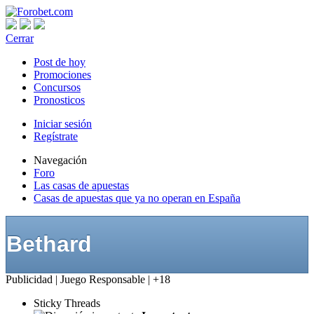
Cerrar
Post de hoy
Promociones
Concursos
Pronosticos
Iniciar sesión
Regístrate
Navegación
Foro
Las casas de apuestas
Casas de apuestas que ya no operan en España
Bethard
Publicidad | Juego Responsable | +18
Sticky Threads