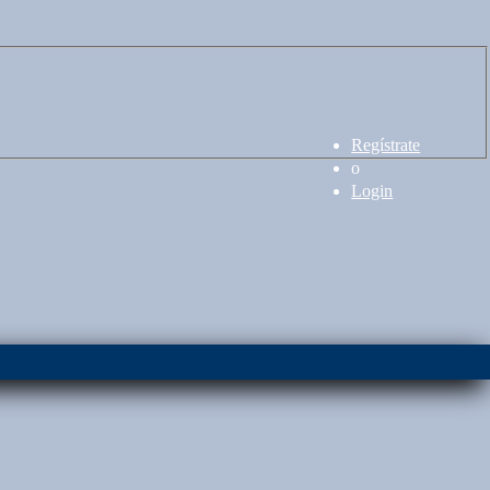
Regístrate
o
Login