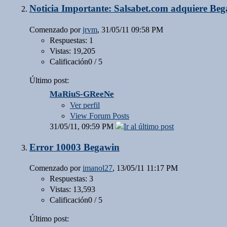
Noticia Importante: Salsabet.com adquiere Be
Comenzado por
jrvm
, 31/05/11 09:58 PM
Respuestas: 1
Vistas: 19,205
Calificación0 / 5
Último post:
MaRiuS-GReeNe
Ver perfil
View Forum Posts
31/05/11,
09:59 PM
Error 10003 Begawin
Comenzado por
imanol27
, 13/05/11 11:17 PM
Respuestas: 3
Vistas: 13,593
Calificación0 / 5
Último post: