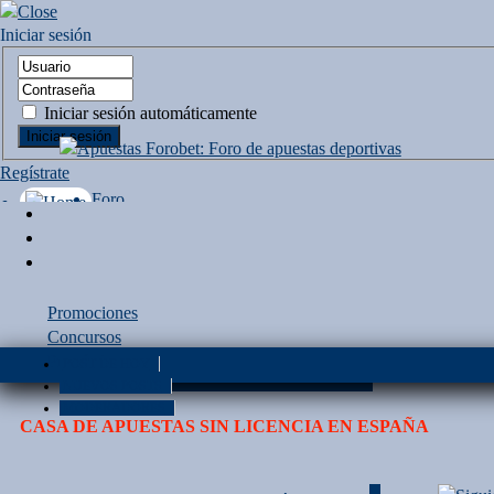
Iniciar sesión
Iniciar sesión automáticamente
Regístrate
Foro
Las casas de apuestas
Casas Sin Licencia en España
Begawin
Promociones
Concursos
Foro:
Begawin
Pronósticos
POST DE HOY
NUEVOS POSTS
MODERADORES
CASA DE APUESTAS SIN LICENCIA EN ESPAÑA