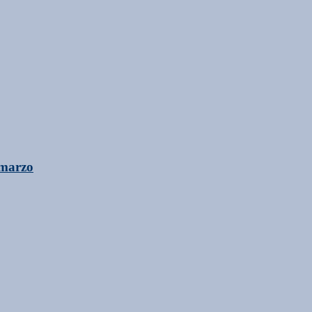
 marzo