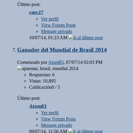
Último post:
cmv27
Ver perfil
View Forum Posts
Mensaje privado
10/07/14,
01:23 AM
Ganador del Mundial de Brasil 2014
Comenzado por
Atom83
, 07/07/14 02:03 PM
Respuestas: 6
Vistas: 10,895
Calificación0 / 5
Último post:
Atom83
Ver perfil
View Forum Posts
Mensaje privado
09/07/14,
11:56 AM