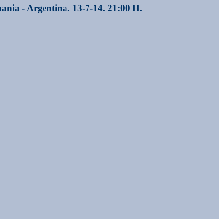
ania - Argentina. 13-7-14. 21:00 H.