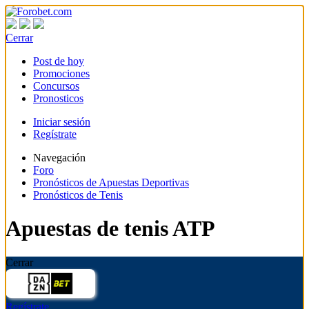
Cerrar
Post de hoy
Promociones
Concursos
Pronosticos
Iniciar sesión
Regístrate
Navegación
Foro
Pronósticos de Apuestas Deportivas
Pronósticos de Tenis
Apuestas de tenis ATP
Cerrar
Regístrate