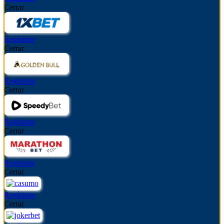
Cerrar
Regístrate
Cerrar
Regístrate
Cerrar
Regístrate
Cerrar
Regístrate
Cerrar
Regístrate
Cerrar