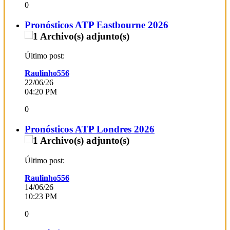
0
Pronósticos ATP Eastbourne 2026
Último post:
Raulinho556
22/06/26
04:20 PM
0
Pronósticos ATP Londres 2026
Último post:
Raulinho556
14/06/26
10:23 PM
0