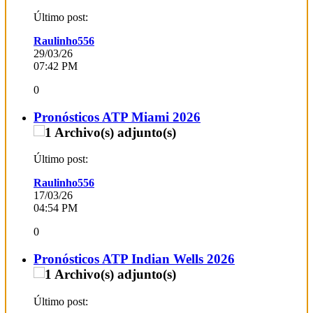
Último post:
Raulinho556
29/03/26
07:42 PM
0
Pronósticos ATP Miami 2026
Último post:
Raulinho556
17/03/26
04:54 PM
0
Pronósticos ATP Indian Wells 2026
Último post: