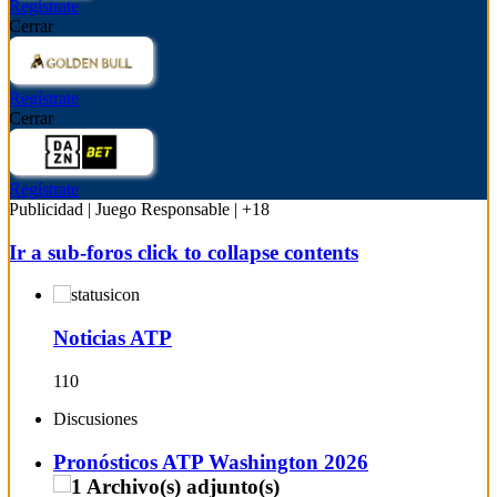
Regístrate
Cerrar
Regístrate
Cerrar
Regístrate
Publicidad | Juego Responsable | +18
Ir a sub-foros
click to collapse contents
Noticias ATP
110
Discusiones
Pronósticos ATP Washington 2026