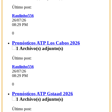
Último post:
Raulinho556
26/07/26
08:29 PM
0
Pronósticos ATP Los Cabos 2026
Último post:
Raulinho556
26/07/26
08:29 PM
0
Pronósticos ATP Gstaad 2026
Último post: