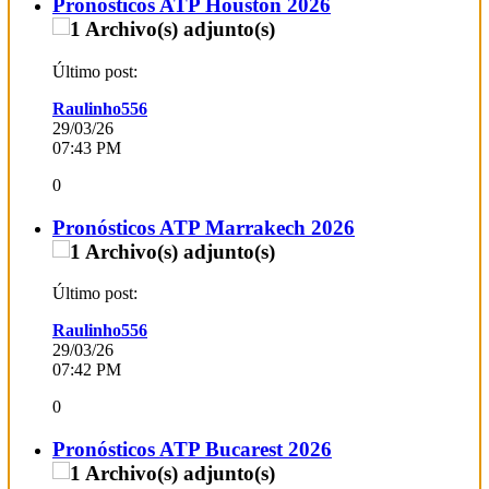
Pronósticos ATP Houston 2026
Último post:
Raulinho556
29/03/26
07:43 PM
0
Pronósticos ATP Marrakech 2026
Último post:
Raulinho556
29/03/26
07:42 PM
0
Pronósticos ATP Bucarest 2026