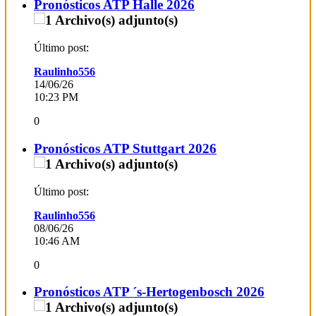
Pronósticos ATP Halle 2026
Último post:
Raulinho556
14/06/26
10:23 PM
0
Pronósticos ATP Stuttgart 2026
Último post:
Raulinho556
08/06/26
10:46 AM
0
Pronósticos ATP ´s-Hertogenbosch 2026