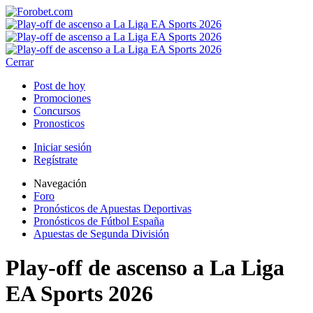
Cerrar
Post de hoy
Promociones
Concursos
Pronosticos
Iniciar sesión
Regístrate
Navegación
Foro
Pronósticos de Apuestas Deportivas
Pronósticos de Fútbol España
Apuestas de Segunda División
Play-off de ascenso a La Liga
EA Sports 2026