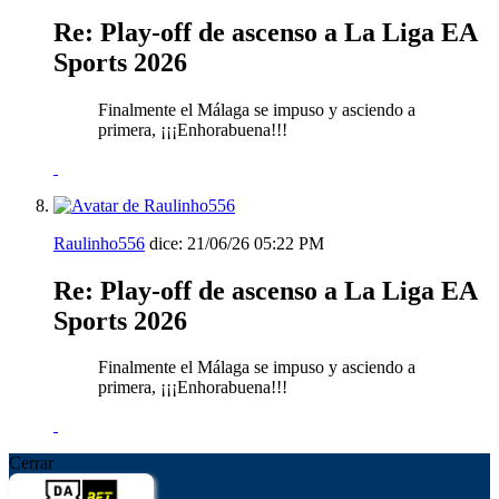
Re: Play-off de ascenso a La Liga EA
Sports 2026
Finalmente el Málaga se impuso y asciendo a
primera, ¡¡¡Enhorabuena!!!
Raulinho556
dice:
21/06/26
05:22 PM
Re: Play-off de ascenso a La Liga EA
Sports 2026
Finalmente el Málaga se impuso y asciendo a
primera, ¡¡¡Enhorabuena!!!
Cerrar