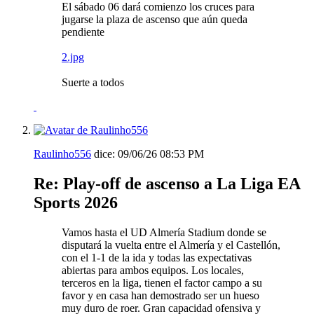
El sábado 06 dará comienzo los cruces para
jugarse la plaza de ascenso que aún queda
pendiente
2.jpg
Suerte a todos
Raulinho556
dice:
09/06/26
08:53 PM
Re: Play-off de ascenso a La Liga EA
Sports 2026
Vamos hasta el UD Almería Stadium donde se
disputará la vuelta entre el Almería y el Castellón,
con el 1-1 de la ida y todas las expectativas
abiertas para ambos equipos. Los locales,
terceros en la liga, tienen el factor campo a su
favor y en casa han demostrado ser un hueso
muy duro de roer. Gran capacidad ofensiva y