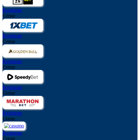
Regístrate
Cerrar
Regístrate
Cerrar
Regístrate
Cerrar
Regístrate
Cerrar
Regístrate
Cerrar
Regístrate
Cerrar