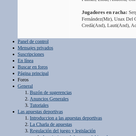
Jugadores en racha:
Ser
Fernández(Mir),
Unax Del 
Credà(And), Lauti(And), Ad
Panel de control
Mensajes privados
Suscripciones
En línea
Buscar en foros
Página principal
Foros
General
Buzón de sugerencias
Anuncios Generales
Tutoriales
Las apuestas deportivas
Introduccion a las apuestas deportivas
La Charla de apuestas
Regulación del juego y legislación