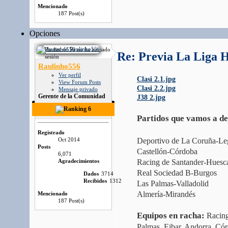
Mencionado
187 Post(s)
Opciones
Re: Previa La Liga 
Raulinho556
Ver perfil
Clasi 2.1.jpg
View Forum Posts
Clasi 2.2.jpg
Mensaje privado
Gerente de la Comunidad
J38 2.jpg
Partidos que vamos a de
Registrado
Oct 2014
Deportivo de La Coruña-Le
Posts
Castellón-Córdoba
6,071
Agradecimientos
Racing de Santander-Huesc
Real Sociedad B-Burgos
3714
1312
Las Palmas-Valladolid
Almería-
Mirandés
Mencionado
187 Post(s)
Equipos en racha:
Racing
Palmas, Eibar, Andorra, Có