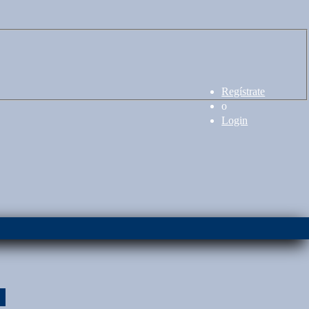
Regístrate
o
Login