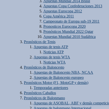
Apuestas Mundial 2014 Brasil
Apuestas Copa Confederaciones 2013
Apuestas Eurocopa 2012
Copa América 2011
Campeonato de Europa sub-19 2011
Pronosticos Eurocopa 2020
Pronósticos Mundial 2022 Qatar
Apuestas Mundial 2010 Sudáfrica
Pronósticos de Tenis
Apuestas de tenis ATP
Noticias ATP
Apuestas de tenis WTA
Noticias WTA
Pronósticos de Baloncesto
Apuestas de Baloncesto NBA, NCAA
Apuestas de Baloncesto europeo
Pronósticos Motor (F1, MotoGP y demás)
Temporadas anteriores
Pronósticos Caballos
Pronósticos de Balonmano
Apuestas de ASOBAL, ABF y demás competicio
Apuestas de balonmano Internacional