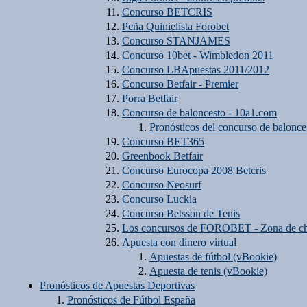
Concurso BETCRIS
Peña Quinielista Forobet
Concurso STANJAMES
Concurso 10bet - Wimbledon 2011
Concurso LBApuestas 2011/2012
Concurso Betfair - Premier
Porra Betfair
Concurso de baloncesto - 10a1.com
Pronósticos del concurso de balonc
Concurso BET365
Greenbook Betfair
Concurso Eurocopa 2008 Betcris
Concurso Neosurf
Concurso Luckia
Concurso Betsson de Tenis
Los concursos de FOROBET - Zona de ch
Apuesta con dinero virtual
Apuestas de fútbol (vBookie)
Apuesta de tenis (vBookie)
Pronósticos de Apuestas Deportivas
Pronósticos de Fútbol España