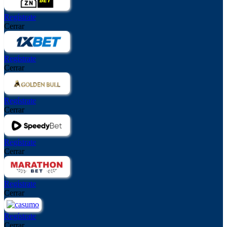
Regístrate
Cerrar
Regístrate
Cerrar
Regístrate
Cerrar
Regístrate
Cerrar
Regístrate
Cerrar
Regístrate
Cerrar