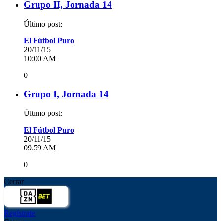
Grupo II, Jornada 14
Último post:
El Fútbol Puro
20/11/15
10:00 AM
0
Grupo I, Jornada 14
Último post:
El Fútbol Puro
20/11/15
09:59 AM
0
Cerrar
Regístrate