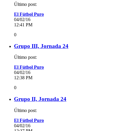
Último post:
El Fútbol Puro
04/02/16
12:41 PM
0
Grupo III, Jornada 24
Último post:
El Fútbol Puro
04/02/16
12:38 PM
0
Grupo II, Jornada 24
Último post:
El Fútbol Puro
04/02/16
12:37 PM