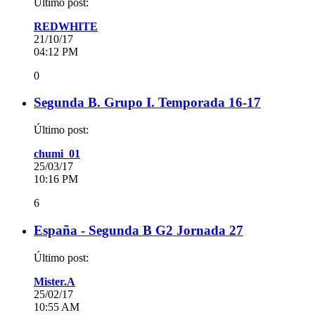
Último post:
REDWHITE
21/10/17
04:12 PM
0
Segunda B. Grupo I. Temporada 16-17
Último post:
chumi_01
25/03/17
10:16 PM
6
España - Segunda B G2 Jornada 27
Último post:
Mister.A
25/02/17
10:55 AM