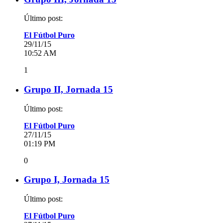
Último post:
El Fútbol Puro
29/11/15
10:52 AM
1
Grupo II, Jornada 15
Último post:
El Fútbol Puro
27/11/15
01:19 PM
0
Grupo I, Jornada 15
Último post:
El Fútbol Puro