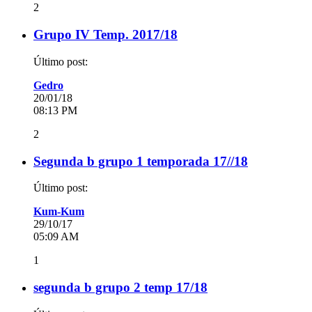
2
Grupo IV Temp. 2017/18
Último post:
Gedro
20/01/18
08:13 PM
2
Segunda b grupo 1 temporada 17//18
Último post:
Kum-Kum
29/10/17
05:09 AM
1
segunda b grupo 2 temp 17/18