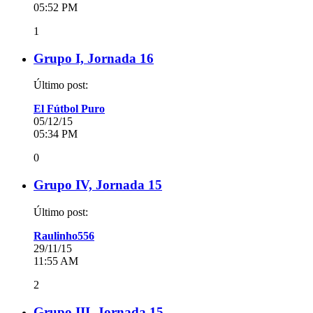
05:52 PM
1
Grupo I, Jornada 16
Último post:
El Fútbol Puro
05/12/15
05:34 PM
0
Grupo IV, Jornada 15
Último post:
Raulinho556
29/11/15
11:55 AM
2
Grupo III, Jornada 15