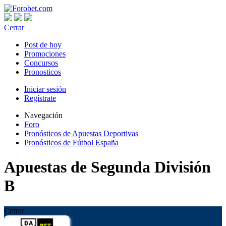
Cerrar
Post de hoy
Promociones
Concursos
Pronosticos
Iniciar sesión
Regístrate
Navegación
Foro
Pronósticos de Apuestas Deportivas
Pronósticos de Fútbol España
Apuestas de Segunda División
B
Cerrar