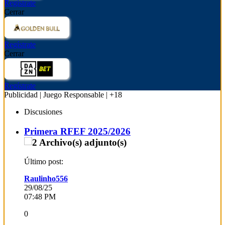
Regístrate
Cerrar
Regístrate
Cerrar
Regístrate
Publicidad | Juego Responsable | +18
Discusiones
Primera RFEF 2025/2026
Último post:
Raulinho556
29/08/25
07:48 PM
0