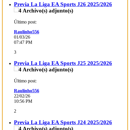
Previa La Liga EA Sports J26 2025/2026
Último post:
Raulinho556
01/03/26
07:47 PM
3
Previa La Liga EA Sports J25 2025/2026
Último post:
Raulinho556
22/02/26
10:56 PM
2
Previa La Liga EA Sports J24 2025/2026