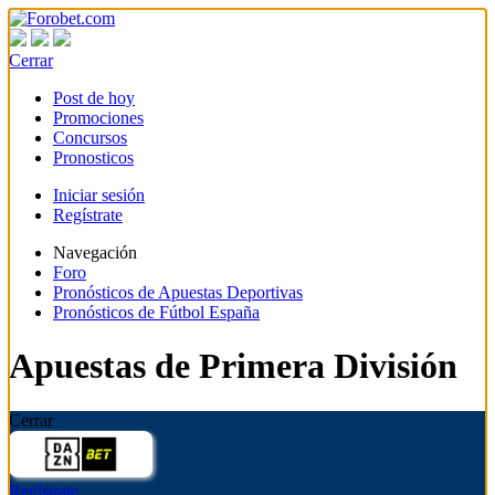
Cerrar
Post de hoy
Promociones
Concursos
Pronosticos
Iniciar sesión
Regístrate
Navegación
Foro
Pronósticos de Apuestas Deportivas
Pronósticos de Fútbol España
Apuestas de Primera División
Cerrar
Regístrate