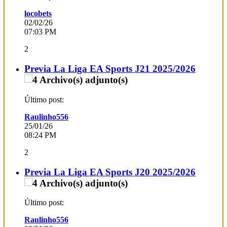
locobets
02/02/26
07:03 PM
2
Previa La Liga EA Sports J21 2025/2026
Último post:
Raulinho556
25/01/26
08:24 PM
2
Previa La Liga EA Sports J20 2025/2026
Último post:
Raulinho556