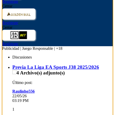
Regístrate
Cerrar
Regístrate
Cerrar
Regístrate
Publicidad | Juego Responsable | +18
Discusiones
Previa La Liga EA Sports J38 2025/2026
Último post:
Raulinho556
22/05/26
03:19 PM
1