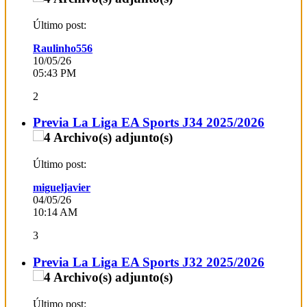
Último post:
Raulinho556
10/05/26
05:43 PM
2
Previa La Liga EA Sports J34 2025/2026
Último post:
migueljavier
04/05/26
10:14 AM
3
Previa La Liga EA Sports J32 2025/2026
Último post: