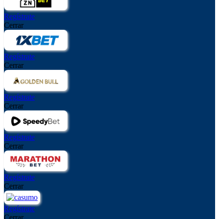
Regístrate
Cerrar
Regístrate
Cerrar
Regístrate
Cerrar
Regístrate
Cerrar
Regístrate
Cerrar
Regístrate
Cerrar