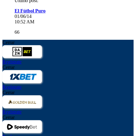
Último post:
El Fútbol Puro
01/06/14
10:52 AM
66
Cerrar
Regístrate
Cerrar
Regístrate
Cerrar
Regístrate
Cerrar