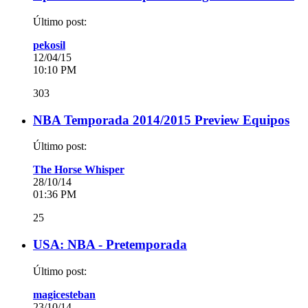
Último post:
pekosil
12/04/15
10:10 PM
303
NBA Temporada 2014/2015 Preview Equipos
Último post:
The Horse Whisper
28/10/14
01:36 PM
25
USA: NBA - Pretemporada
Último post:
magicesteban
23/10/14