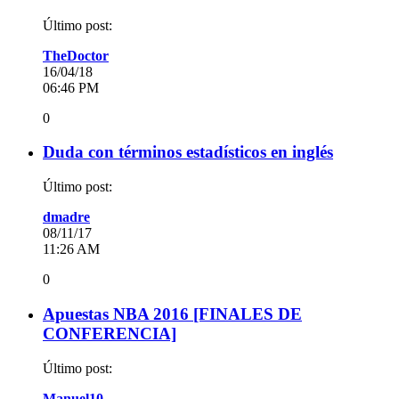
Último post:
TheDoctor
16/04/18
06:46 PM
0
Duda con términos estadísticos en inglés
Último post:
dmadre
08/11/17
11:26 AM
0
Apuestas NBA 2016 [FINALES DE
CONFERENCIA]
Último post:
Manuel10