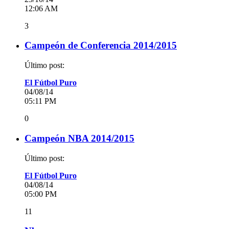
12:06 AM
3
Campeón de Conferencia 2014/2015
Último post:
El Fútbol Puro
04/08/14
05:11 PM
0
Campeón NBA 2014/2015
Último post:
El Fútbol Puro
04/08/14
05:00 PM
11