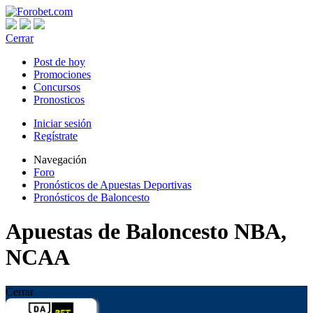
Cerrar
Post de hoy
Promociones
Concursos
Pronosticos
Iniciar sesión
Regístrate
Navegación
Foro
Pronósticos de Apuestas Deportivas
Pronósticos de Baloncesto
Apuestas de Baloncesto NBA,
NCAA
Cerrar