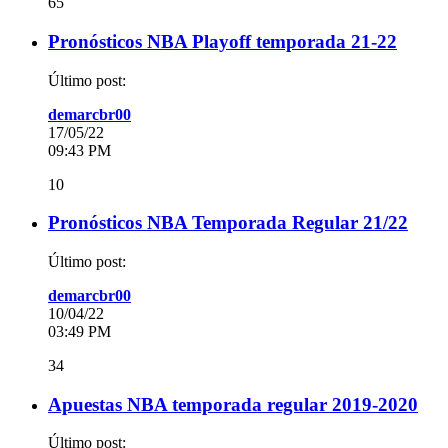
65
Pronósticos NBA Playoff temporada 21-22
Último post:
demarcbr00
17/05/22
09:43 PM
10
Pronósticos NBA Temporada Regular 21/22
Último post:
demarcbr00
10/04/22
03:49 PM
34
Apuestas NBA temporada regular 2019-2020
Último post: