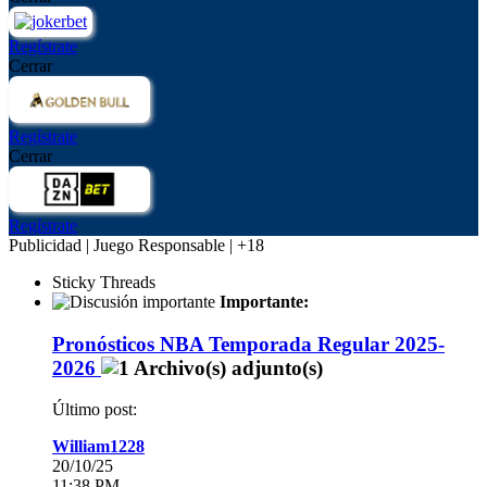
Regístrate
Cerrar
Regístrate
Cerrar
Regístrate
Publicidad | Juego Responsable | +18
Sticky Threads
Importante:
Pronósticos NBA Temporada Regular 2025-
2026
Último post:
William1228
20/10/25
11:38 PM