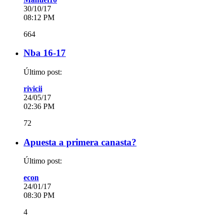
30/10/17
08:12 PM
664
Nba 16-17
Último post:
rivicii
24/05/17
02:36 PM
72
Apuesta a primera canasta?
Último post:
econ
24/01/17
08:30 PM
4