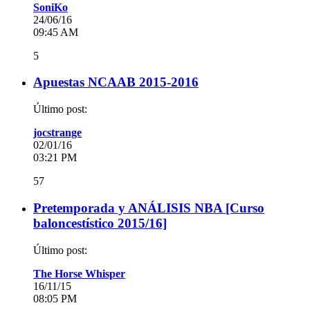
SoniKo
24/06/16
09:45 AM
5
Apuestas NCAAB 2015-2016
Último post:
jocstrange
02/01/16
03:21 PM
57
Pretemporada y ANÁLISIS NBA [Curso
baloncestístico 2015/16]
Último post:
The Horse Whisper
16/11/15
08:05 PM