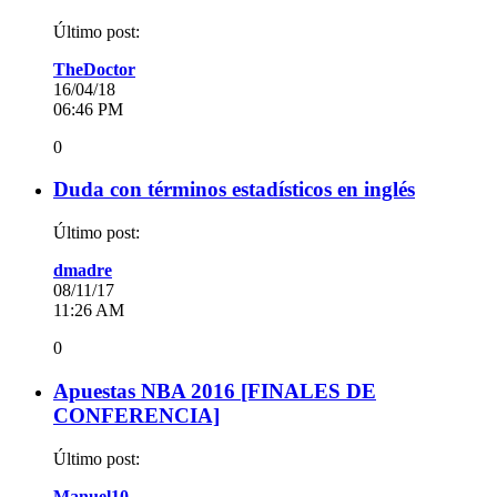
Último post:
TheDoctor
16/04/18
06:46 PM
0
Duda con términos estadísticos en inglés
Último post:
dmadre
08/11/17
11:26 AM
0
Apuestas NBA 2016 [FINALES DE
CONFERENCIA]
Último post:
Manuel10