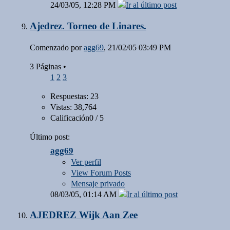
24/03/05,
12:28 PM
Ajedrez. Torneo de Linares.
Comenzado por
agg69
, 21/02/05 03:49 PM
3 Páginas
•
1
2
3
Respuestas: 23
Vistas: 38,764
Calificación0 / 5
Último post:
agg69
Ver perfil
View Forum Posts
Mensaje privado
08/03/05,
01:14 AM
AJEDREZ Wijk Aan Zee