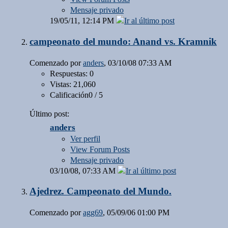
Mensaje privado
19/05/11,
12:14 PM
campeonato del mundo: Anand vs. Kramnik
Comenzado por
anders
, 03/10/08 07:33 AM
Respuestas: 0
Vistas: 21,060
Calificación0 / 5
Último post:
anders
Ver perfil
View Forum Posts
Mensaje privado
03/10/08,
07:33 AM
Ajedrez. Campeonato del Mundo.
Comenzado por
agg69
, 05/09/06 01:00 PM