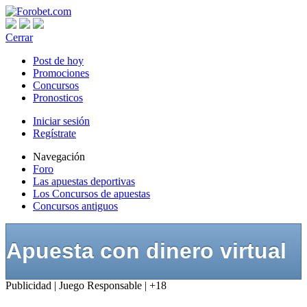
Cerrar
Post de hoy
Promociones
Concursos
Pronosticos
Iniciar sesión
Regístrate
Navegación
Foro
Las apuestas deportivas
Los Concursos de apuestas
Concursos antiguos
Apuesta con dinero virtual
Publicidad | Juego Responsable | +18