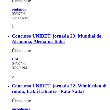
Último post:
omfandi
05/07/06
12:00 AM
1
Concurso UNIBET, jornada 23: Mundial de
Alemania, Alemania-Italia
Último post:
CSF
04/07/06
07:29 PM
5
Concurso UNIBET, jornada 22: Wimbledon 4ª
ronda, Irakli Labadze - Rafa Nadal
Último post:
mrpatience