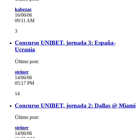
kabezas
16/06/06
09:11 AM
3
Concurso UNIBET, jornada 3: España-
Ucrania
Último post:
steiner
14/06/06
05:17 PM
14
Concurso UNIBET, jornada 2: Dallas @ Miami
Último post:
steiner
14/06/06