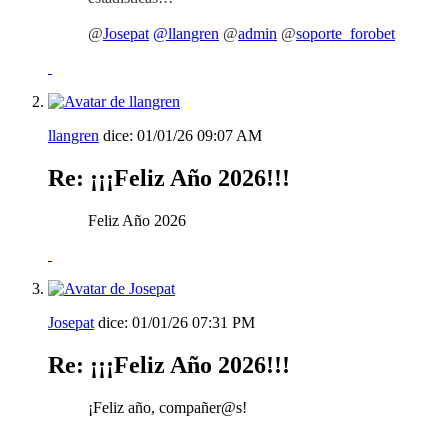
@
Josepat
@llangren
@
admin
@
soporte_forobet
llangren
dice:
01/01/26
09:07 AM
Re: ¡¡¡Feliz Año 2026!!!
Feliz Año 2026
Josepat
dice:
01/01/26
07:31 PM
Re: ¡¡¡Feliz Año 2026!!!
¡Feliz año, compañer@s!