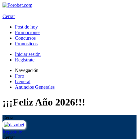
Cerrar
Post de hoy
Promociones
Concursos
Pronosticos
Iniciar sesión
Regístrate
Navegación
Foro
General
Anuncios Generales
¡¡¡Feliz Año 2026!!!
Cerrar
Regístrate
Cerrar