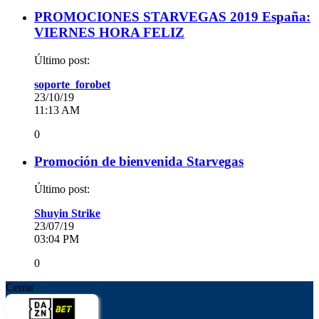
PROMOCIONES STARVEGAS 2019 España:
VIERNES HORA FELIZ
Último post:
soporte_forobet
23/10/19
11:13 AM
0
Promoción de bienvenida Starvegas
Último post:
Shuyin Strike
23/07/19
03:04 PM
0
Cerrar