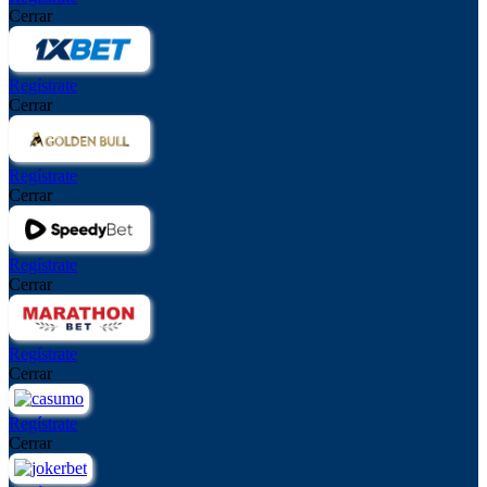
Cerrar
Regístrate
Cerrar
Regístrate
Cerrar
Regístrate
Cerrar
Regístrate
Cerrar
Regístrate
Cerrar