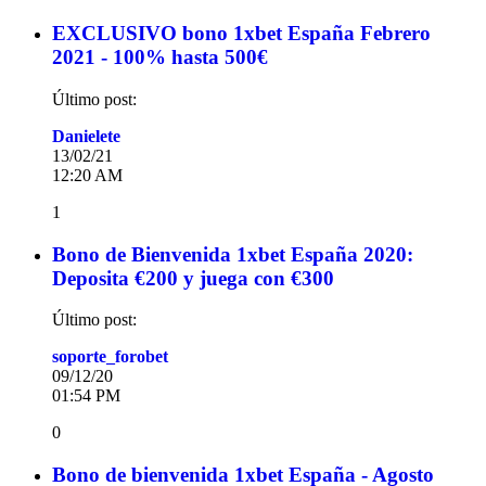
EXCLUSIVO bono 1xbet España Febrero
2021 - 100% hasta 500€
Último post:
Danielete
13/02/21
12:20 AM
1
Bono de Bienvenida 1xbet España 2020:
Deposita €200 y juega con €300
Último post:
soporte_forobet
09/12/20
01:54 PM
0
Bono de bienvenida 1xbet España - Agosto