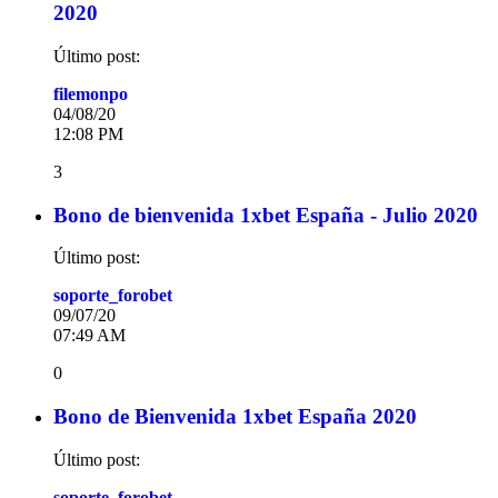
2020
Último post:
filemonpo
04/08/20
12:08 PM
3
Bono de bienvenida 1xbet España - Julio 2020
Último post:
soporte_forobet
09/07/20
07:49 AM
0
Bono de Bienvenida 1xbet España 2020
Último post:
soporte_forobet