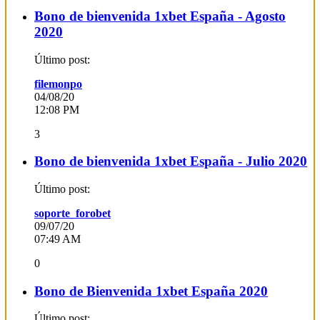
Bono de bienvenida 1xbet España - Agosto
2020
Último post:
filemonpo
04/08/20
12:08 PM
3
Bono de bienvenida 1xbet España - Julio 2020
Último post:
soporte_forobet
09/07/20
07:49 AM
0
Bono de Bienvenida 1xbet España 2020
Último post: