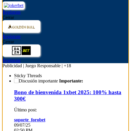
Regístrate
Cerrar
Regístrate
Cerrar
Regístrate
Publicidad | Juego Responsable | +18
Sticky Threads
Importante:
Bono de bienvenida 1xbet 2025: 100% hasta
300€
Último post:
soporte_forobet
09/07/25
02:50 PM