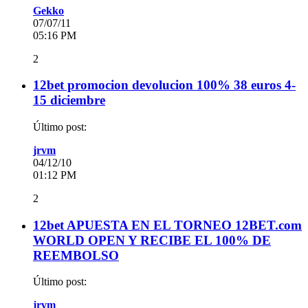
Gekko
07/07/11
05:16 PM
2
12bet promocion devolucion 100% 38 euros 4-
15 diciembre
Último post:
jrvm
04/12/10
01:12 PM
2
12bet APUESTA EN EL TORNEO 12BET.com
WORLD OPEN Y RECIBE EL 100% DE
REEMBOLSO
Último post:
jrvm