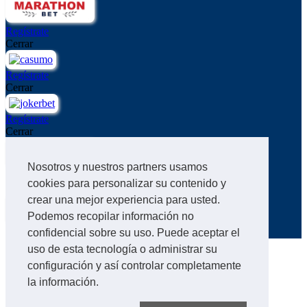
Regístrate
Cerrar
Regístrate
Cerrar
Regístrate
Cerrar
Nosotros y nuestros partners usamos
Regístrate
cookies para personalizar su contenido y
Cerrar
crear una mejor experiencia para usted.
Podemos recopilar información no
Regístrate
confidencial sobre su uso. Puede aceptar el
Publicidad | Juego Responsable | +18
uso de esta tecnología o administrar su
configuración y así controlar completamente
la información.