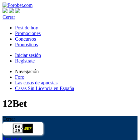
Cerrar
Post de hoy
Promociones
Concursos
Pronosticos
Iniciar sesión
Regístrate
Navegación
Foro
Las casas de apuestas
Casas Sin Licencia en España
12Bet
Cerrar
Regístrate