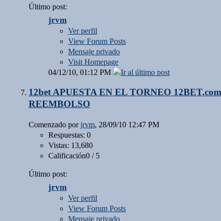
Último post:
jrvm
Ver perfil
View Forum Posts
Mensaje privado
Visit Homepage
04/12/10,
01:12 PM
12bet APUESTA EN EL TORNEO 12BET.co
REEMBOLSO
Comenzado por
jrvm
, 28/09/10 12:47 PM
Respuestas: 0
Vistas: 13,680
Calificación0 / 5
Último post:
jrvm
Ver perfil
View Forum Posts
Mensaje privado