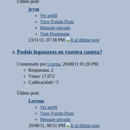
Último post:
jrvm
Ver perfil
View Forum Posts
Mensaje privado
Visit Homepage
23/11/11,
07:38 PM
Podeis loguearos en vuestra cuenta?
Comenzado por
Lorena
, 20/08/11 01:20 PM
Respuestas: 2
Vistas: 17,072
Calificación0 / 5
Último post:
Lorena
Ver perfil
View Forum Posts
Mensaje privado
20/08/11,
08:51 PM