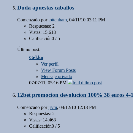
Duda apuestas caballos
Comenzado por
tottenham
, 04/11/10 03:11 PM
Respuestas: 2
Vistas: 15,618
Calificación0 / 5
Último post:
Gekko
Ver perfil
View Forum Posts
Mensaje privado
07/07/11,
05:16 PM
12bet promocion devolucion 100% 38 euros 4-1
Comenzado por
jrvm
, 04/12/10 12:13 PM
Respuestas: 2
Vistas: 14,468
Calificación0 / 5