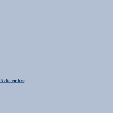
5 diciembre