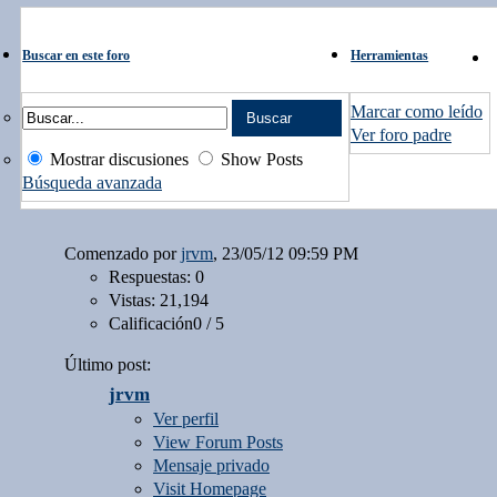
Buscar en este foro
Herramientas
Marcar como leído
Ver foro padre
Mostrar discusiones
Show Posts
Búsqueda avanzada
Comenzado por
jrvm
, 23/05/12 09:59 PM
Respuestas: 0
Vistas: 21,194
Calificación0 / 5
Último post:
jrvm
Ver perfil
View Forum Posts
Mensaje privado
Visit Homepage